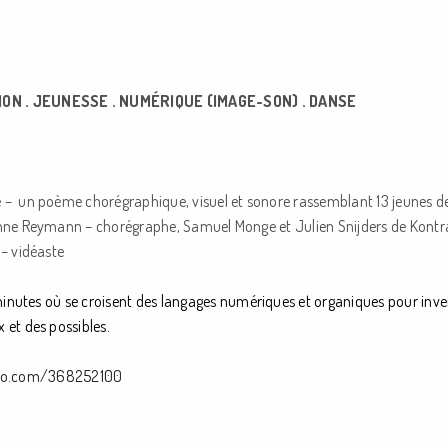
ON .
JEUNESSE .
NUMÉRIQUE (IMAGE-SON) .
DANSE
 – un poème chorégraphique, visuel et sonore rassemblant 13 jeunes de 
e Reymann – chorégraphe, Samuel Monge et Julien Snijders de Kontra
 – vidéaste
inutes où se croisent des langages numériques et organiques pour inven
 et des possibles.
meo.com/368252100