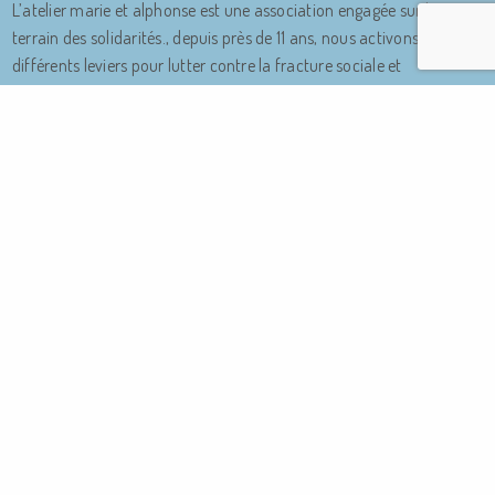
L’atelier marie et alphonse est une association engagée sur le
terrain des solidarités., depuis près de 11 ans, nous activons
différents leviers pour lutter contre la fracture sociale et
numérique.
Adhérez !
VOTRE EMAIL
JE M'INSCRIS
Copyright © 2023 – Marie & Alphonse